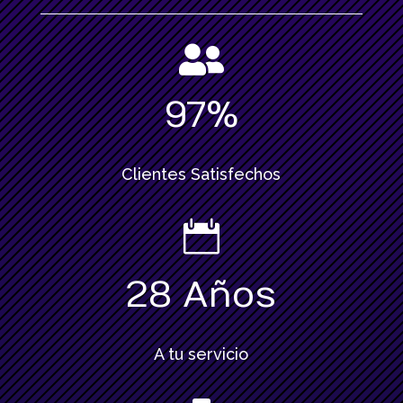

97
%
Clientes Satisfechos

28 Años
A tu servicio