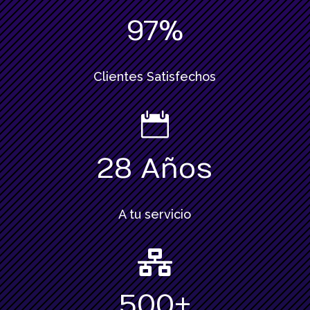
97
%
Clientes Satisfechos

28 Años
A tu servicio

500+