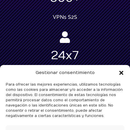
VPNs S2S

24x7
Gestionar consentimiento
Soporte
Para ofrecer las mejores experiencias, utilizamos tecnologías
como las cookies para almacenar y/o acceder a la información
del dispositivo. El consentimiento de estas tecnologías nos
Política de privacidad
permitirá procesar datos como el comportamiento de
navegación o las identificaciones únicas en este sitio. No
consentir o retirar el consentimiento, puede afectar
Aviso Legal
negativamente a ciertas características y funciones.